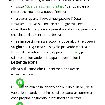
Se vuoi trovare luoghi dove abortire ecco le istruzioni:
clicca "
Guarda a schermo intero
" per guardare a
tutto schermo in una nuova finestra;
troverai aperto il box di navigazione ("Data
Browser"), attivo su "
IVG entro 90 giorni
". Per
consultare la mappa e scoprire dove abortire, premi la X
che chiude il box, in alto a destra;
se invece ti interessa scoprire dove
abortire dopo i
90 giorni
(ITG) clicca sul singolo pin verde e cerca in
fondo al box informazioni, oppure
contattaci
, perché
stiamo aggiornando la mappa in questi giorni.
Legenda icone
clicca sull'icona che ti interessa per avere
informazioni
Pin con casa: aborto con le pillole. In più, se si
vuole, le seconde dosi (miso) si possono assumere a
casa propria, seguendo le istruzioni dello staff;