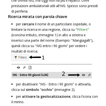
che offriva IVG, ma oggi non ha più il reparto. Offre
prestazioni ambulatoriali utili all'IVG. Spesso sono presidi
di periferia.
Ricerca mirata con parola chiave
per
cercare
il nome di un particolare ospedale, o
limitare la ricerca in una regione, clicca su "
Filters
"
(iconcina imbuto, immagine 1) in alto a sinistra e
inserisci una parte del nome (Esempio: "Mangiagalli"),
quindi clicca su "IVG entro i 90 giorni" per vedere i
risultati di ricerca;
per disattivare "IVG - Entro i 90 giorni" o attivarla,
clicca sul
simbolo "occhio"
(immagine 2).
per
attivare la geolocalizzazione
, clicca l'icona con
il mirino.