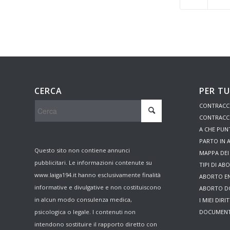
CERCA
PER T
CONTRACC
CONTRACC
A CHE PU
PARTO IN
Questo sito non contiene annunci
MAPPA DEI 
pubblicitari. Le informazioni contenute su
TIPI DI AB
www.laiga194.it hanno esclusivamente finalità
ABORTO EN
informative e divulgative e non costituiscono
ABORTO DO
in alcun modo consulenza medica,
I MIEI DIRIT
psicologica o legale. I contenuti non
DOCUMENT
intendono sostituire il rapporto diretto con