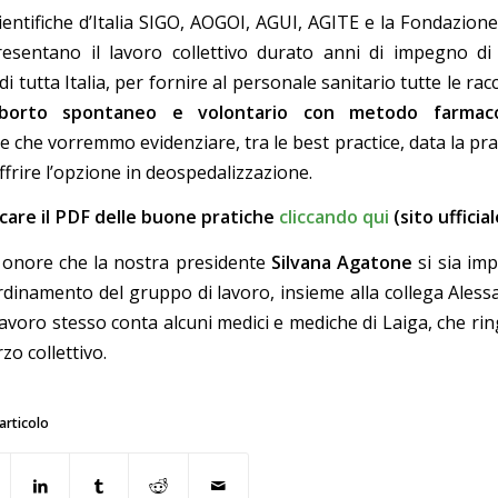
ientifiche d’Italia SIGO, AOGOI, AGUI, AGITE e la Fondazion
sentano il lavoro collettivo durato anni di impegno di
i tutta Italia, per fornire al personale sanitario tutte le r
borto spontaneo e volontario con metodo farmaco
e che vorremmo evidenziare, tra le best practice, data la prassi
offrire l’opzione in deospedalizzazione.
care il PDF delle buone pratiche
cliccando qui
(sito ufficia
 onore che la nostra presidente
Silvana Agatone
si sia im
ordinamento del gruppo di lavoro, insieme alla collega Aless
lavoro stesso conta alcuni medici e mediche di Laiga, che r
zo collettivo.
articolo