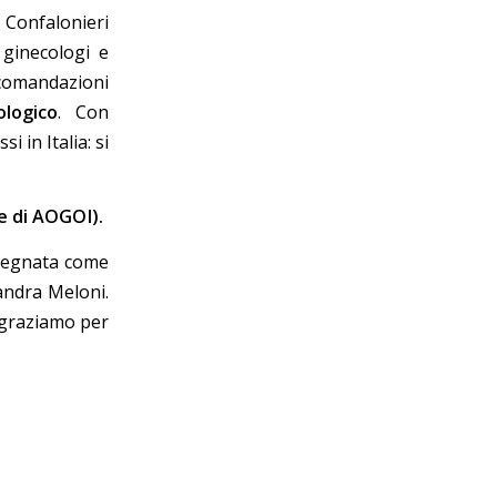
e Confalonieri
 ginecologi e
accomandazioni
logico
. Con
 in Italia: si
le di AOGOI).
pegnata come
andra Meloni.
ingraziamo per