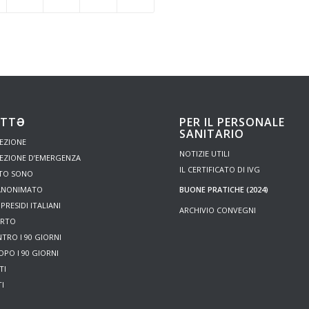
UTTƏ
PER IL PERSONALE
SANITARIO
EZIONE
NOTIZIE UTILI
EZIONE D’EMERGENZA
IL CERTIFICATO DI IVG
NTO SONO
 ANONIMATO
BUONE PRATICHE (2024)
PRESIDI ITALIANI
ARCHIVIO CONVEGNI
ORTO
TRO I 90 GIORNI
PO I 90 GIORNI
TI
I