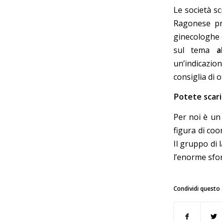
Le società sc
Ragonese pre
ginecologhe d
sul tema
a
un’indicazion
consiglia di 
Potete scari
Per noi è un
figura di co
Il gruppo di 
l’enorme sfor
Condividi questo 