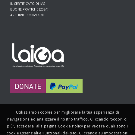
IL CERTIFICATO DI IVG
BUONE PRATICHE (2024)
ARCHIVIO CONVEGNI
Utilizziamo i cookie per migliorare la tua esperienza di
navigazione ed analizzare il nostro traffico. Cliccando “Scopri di
più”, accederai alla pagina Cookie Policy per vedere quali sono i
cookie Essenziali e Funzionali del sito. Cliccando su Impostazioni
Copyright © L.A.I.G.A. ODV - Libera Associazione Italiana Ginecologi