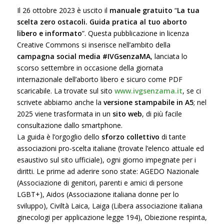
Il 26 ottobre 2023 è uscito il
manuale gratuito
“
La tua
scelta zero ostacoli. Guida pratica al tuo aborto
libero e informato
”. Questa pubblicazione in licenza
Creative Commons si inserisce nell’ambito della
campagna social media #IVGsenzaMA
, lanciata lo
scorso settembre in occasione della giornata
internazionale dell’aborto libero e sicuro come PDF
scaricabile. La trovate sul sito
www.ivgsenzama.it
, se ci
scrivete abbiamo anche la
versione stampabile in A5
; nel
2025 viene trasformata in un
sito web
, di più facile
consultazione dallo smartphone.
La guida è l’orgoglio dello
sforzo collettivo
di tante
associazioni pro-scelta italiane (trovate l’elenco attuale ed
esaustivo sul sito ufficiale), ogni giorno impegnate per i
diritti. Le prime ad aderire sono state: AGEDO Nazionale
(Associazione di genitori, parenti e amici di persone
LGBT+), Aidos (Associazione italiana donne per lo
sviluppo), Civiltà Laica, Laiga (Libera associazione italiana
ginecologi per applicazione legge 194), Obiezione respinta,