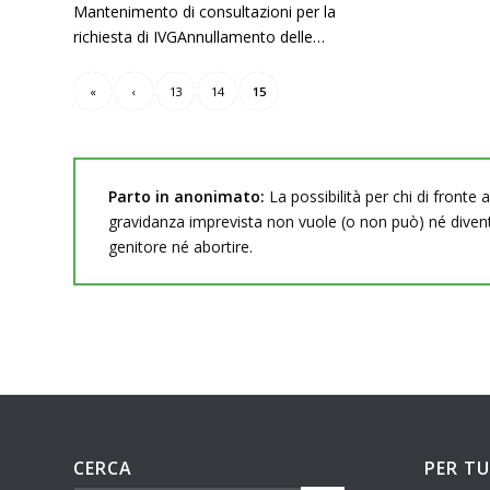
Mantenimento di consultazioni per la
richiesta di IVGAnnullamento delle…
«
‹
13
14
15
Parto in anonimato:
La possibilità per chi di fronte 
gravidanza imprevista non vuole (o non può) né diven
genitore né abortire.
CERCA
PER T