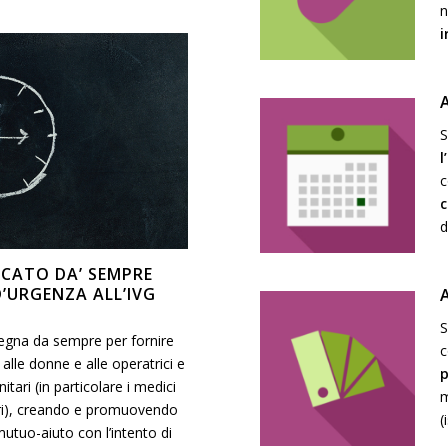
n
i
S
l
c
d
FICATO DA’ SEMPRE
’URGENZA ALL’IVG
S
pegna da sempre per fornire
c
alle donne e alle operatrici e
itari (in particolare i medici
m
ri), creando e promuovendo
(
mutuo-aiuto con l’intento di