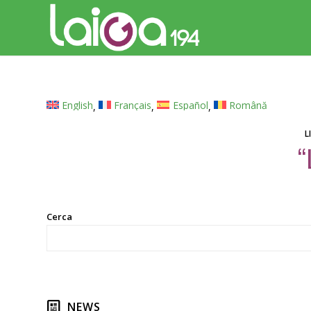
English
Français
Español
Română
L
“
Cerca
NEWS