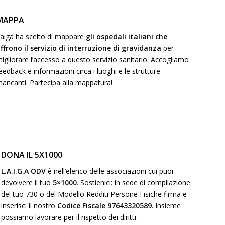
MAPPA
aiga ha scelto di mappare
gli ospedali italiani che
ffrono il servizio di interruzione di gravidanza
per
igliorare l’accesso a questo servizio sanitario. Accogliamo
eedback e informazioni circa i luoghi e le strutture
ancanti. Partecipa alla mappatura!
DONA IL 5X1000
L.A.I.G.A ODV
è nell’elenco delle associazioni cui puoi
devolvere il tuo
5×1000
. Sostienici: in sede di compilazione
del tuo 730 o del Modello Redditi Persone Fisiche firma e
inserisci il nostro
Codice Fiscale 97643320589
. Insieme
possiamo lavorare per il rispetto dei diritti.