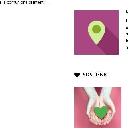
nella comunione di intenti.…
L
o
m
f
m
SOSTIENICI