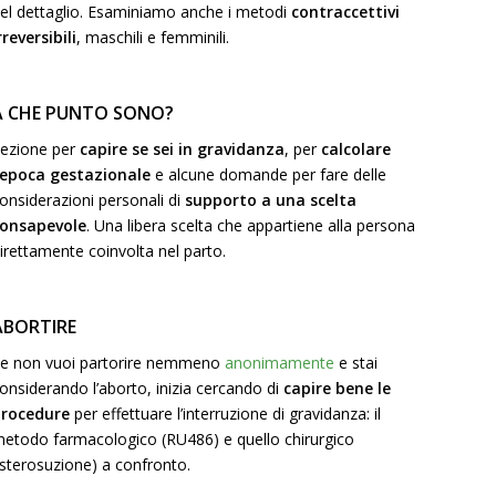
el dettaglio. Esaminiamo anche i metodi
contraccettivi
rreversibili
, maschili e femminili.
A CHE PUNTO SONO?
ezione per
capire se sei in gravidanza
, per
calcolare
’epoca gestazionale
e alcune domande per fare delle
onsiderazioni personali di
supporto a una scelta
consapevole
. Una libera scelta che appartiene alla persona
irettamente coinvolta nel parto.
ABORTIRE
e non vuoi partorire nemmeno
anonimamente
e stai
onsiderando l’aborto, inizia cercando di
capire bene le
procedure
per effettuare l’interruzione di gravidanza: il
etodo farmacologico (RU486) e quello chirurgico
isterosuzione) a confronto.