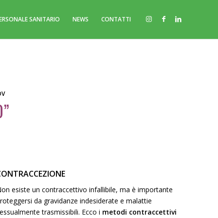
 PERSONALE SANITARIO
NEWS
CONTATTI
DV
O”
CONTRACCEZIONE
on esiste un contraccettivo infallibile, ma è importante
roteggersi da gravidanze indesiderate e malattie
essualmente trasmissibili. Ecco i
metodi contraccettivi