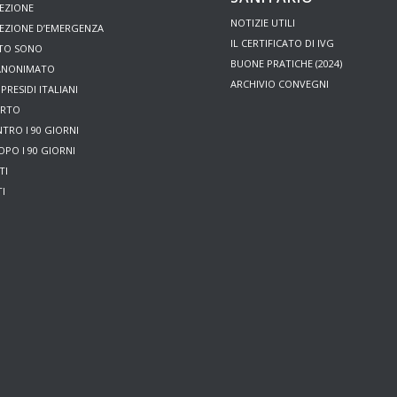
EZIONE
NOTIZIE UTILI
EZIONE D’EMERGENZA
IL CERTIFICATO DI IVG
NTO SONO
BUONE PRATICHE (2024)
 ANONIMATO
ARCHIVIO CONVEGNI
PRESIDI ITALIANI
ORTO
TRO I 90 GIORNI
PO I 90 GIORNI
TI
I