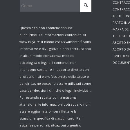
CONTRACC
CONTRACC
A CHE PU
PARTO IN
Questo sito non contiene annunci
MAPPA DEI 
pubblicitari. Le informazioni contenute su
TIPI DI AB
www.laiga194.it hanno esclusivamente finalità
ABORTO EN
informative e divulgative e non costituiscono
ABORTO DO
in alcun modo consulenza medica,
I MIEI DIRIT
psicologica o legale. I contenuti non
DOCUMENT
intendono sostituire il rapporto diretto con
professionisti e professioniste della salute o
del diritto, né possono essere utilizzati come
base per decisioni cliniche o legali individuali.
Pur essendo redatte con la massima
attenzione, le informazioni potrebbero non
essere aggiornate o non riflettere la
situazione specifica di ciascun caso. Per
esigenze personali, situazioni urgenti o