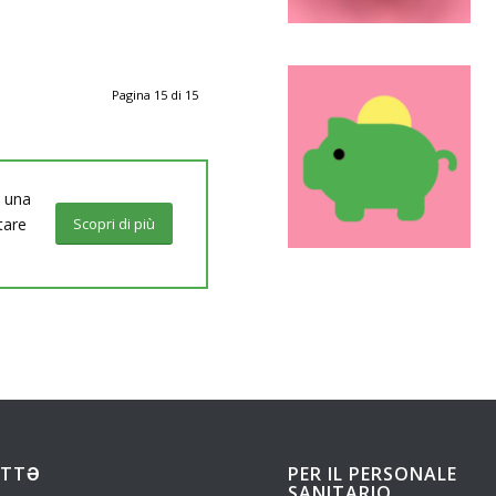
Pagina 15 di 15
a una
tare
Scopri di più
UTTƏ
PER IL PERSONALE
SANITARIO