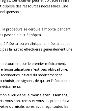
 règles. Cet examen peut et doit être réalisé
nt dispose des ressources nécessaires. Une
indispensable.
, la procédure se déroule à l’hôpital
pendant
ns passer la nuit à l’hôpital
.
eu à l’hôpital ou en clinique, en hôpital de jour.
c pas la nuit et effectuerez généralement une
tre retourner pour le premier médicament.
re hospitalisation n’est pas obligatoire
:
s secondaires initiaux du médicament se
ux
choisir
, en signant, de quitter l’hôpital une
s médicaments
.
tion a lieu
dans le même établissement
,
ts vous sont remis et vous les prenez 24 à
votre domicile
, après avoir reçu toutes les