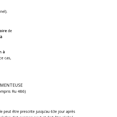
nel).
oire
de
 à
n à
ce cas,
AMENTEUSE
compris Ru 486)
de peut être prescrite jusqu’au 63
e
jour après