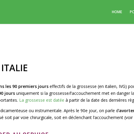
HOME
P
ITALIE
ns les 90 premiers jours
effectifs de la grossesse (en italien, IVG) po
90 jours
uniquement si la grossesse/l’accouchement met en danger la 
ortantes.
La grossesse est datée
à partir de la date des dernières règ
dicamenteuse ou instrumentale. Après le 90e jour, on parle d’
avort
iqué soit par voie chirurgicale, soit en déclenchant l’accouchement (voir