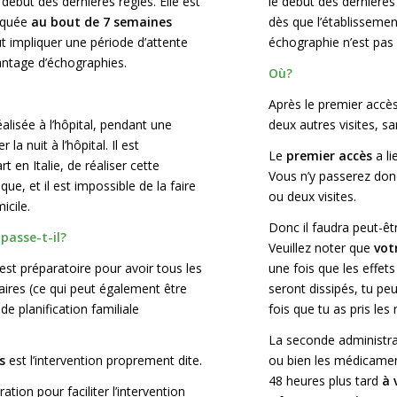
 début des dernières règles. Elle est
le début des dernières
iquée
au bout de 7 semaines
dès que l’établisseme
ut impliquer une période d’attente
échographie n’est pas 
antage d’échographies.
Où?
Après le premier accès
alisée à l’hôpital, pendant une
deux autres
visites, sa
la nuit à l’hôpital. Il est
Le
premier accès
a li
rt en Italie, de réaliser cette
Vous n’y passerez don
ique, et il est impossible de la faire
ou deux visites.
icile.
Donc il faudra peut-ê
passe-t-il?
Veuillez noter que
vot
est préparatoire pour avoir tous les
une fois que les effet
res (ce qui peut également être
seront dissipés,
tu pe
de planification familiale
fois que tu as pris le
La seconde administra
s
est l’intervention proprement dite.
ou bien les médicamen
48 heures plus tard
à 
ration pour faciliter l’intervention