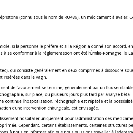
épristone (connu sous le nom de RU486), un médicament à avaler. C
cile, si la personne le préfère et si la Région a donné son accord, en
ns à se conformer à la réglementation ont été l’Émilie-Romagne, le L
otec), qui consiste généralement en deux comprimés à dissoudre sous
t insérées dans le vagin.
ement de l’avortement se termine, généralement par un flux semblable
 échographie
, sur place, ou plusieurs jours plus tard par analyse bêta
continue l’hospitalisation, l’échographie est répétée et la possibilité
tion d’une intervention chirurgicale, est envisagée.
ablissement hospitalier uniquement pour l’administration des médicame
upprimée
. Cependant, certains établissements, certaines structures p
vitons à nous en informer afin que nous puissions travailler à l’adaptati