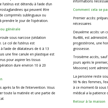
informations nécessai
 l’utérus est détendu à l’aide d’un
ostaglandines qui peuvent être
Comment cela se pas
 de comprimés sublinguaux ou
Premier accès: prépar
à prendre le jour de l’opération.
nécessaires
 ou générale
Deuxième accès: un c
éroule sous narcose (sédation
Ru486, est administré
. Le col de l’utérus est
progestérone, une ho
 l’aide de dilatateurs de 6 à 13
grossesse.
is une fine canule en plastique est
Troisième accès, sauf s
érus pour aspirer les tissus
jours après le premie
pération dure environ 10 à 20
Misoone) sont adminis
La personne reste sou
on
90 % des femmes, l’ex
 après la fin de l’intervention. Vous
à ce moment-là sous f
r toute la matinée et une partie de
médical a la patience d
al.
Retour à la maison