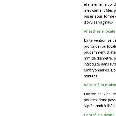
elle-même, le col de
médicament (des pr
prises sous forme
d’ovules vaginaux) 
Anesthésie locale
L’intervention se d
profonde) ou locale
prudemment dilaté à
mm de diamètre, pu
introduite dans l’ut
embryonnaires. L’o
minutes.
Retour à la mais
Environ deux heures
pourriez donc passe
l’après-midi à l’hôpit
Contrôle suivant