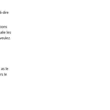
à-dire
tions
alie les
veulez.
 as le
rs le