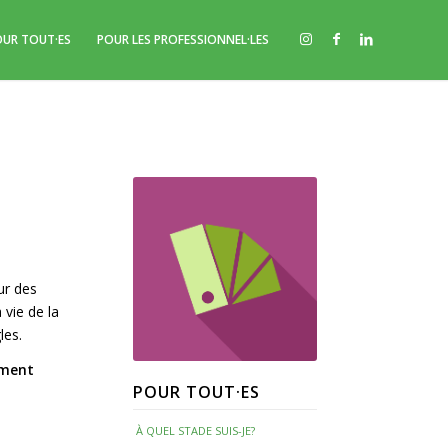
OUR TOUT·ES
POUR LES PROFESSIONNEL·LES
ur des
vie de la
les.
ement
POUR TOUT·ES
À QUEL STADE SUIS-JE?