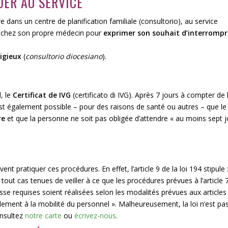
DER AU SERVICE
e dans un centre de planification familiale (
consultorio
), au service
ou chez son propre médecin pour
exprimer son souhait d’interrompr
ligieux
(
consultorio diocesiano
).
, le
Certificat de IVG
(certificato di IVG). Après 7 jours à compter de
 est également possible – pour des raisons de santé ou autres – que l
re
et que la personne ne soit pas obligée d’attendre « au moins sept j
ent pratiquer ces procédures. En effet, l’article 9 de la loi 194 stipule 
n tout cas tenues de veiller à ce que les procédures prévues à l’article 
sse requises soient réalisées selon les modalités prévues aux articles 
ement à la mobilité du personnel ». Malheureusement, la loi n’est pa
onsultez
notre carte
ou
écrivez-nous
.