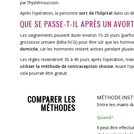
par l’hystérosuccion.
Après l’opération, la personne
sort de l’hôpital
dans un dél
QUE SE PASSE-T-IL APRÈS UN AVOR
Les saignements peuvent durer environ 15-20 jours (parfois 
grossesse urinaire (bêta-hCG) pour être sûr que les hormon
domicile
, car les hormones restent actives pendant plusi
Les règles reviendront 30 à 40 jours après l’opération, mai
utiliser la méthode de contraception choisie
. Avant l’o
cela pourrait être gratuit
COMPARER LES
MÉTHODE INS
Entre les mains d
MÉTHODES
Quand?
Il peut être effectu