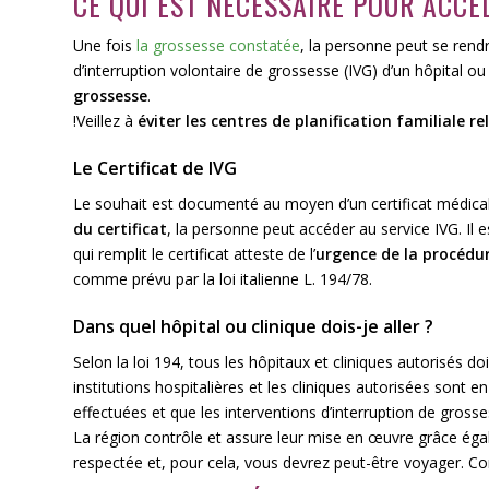
CE QUI EST NÉCESSAIRE POUR ACCÉ
Une fois
la grossesse constatée
, la personne peut se rendr
d’interruption volontaire de grossesse (IVG) d’un hôpital 
grossesse
.
!Veillez à
éviter les centres de planification familiale re
Le Certificat de IVG
Le souhait est documenté au moyen d’un certificat médical
du certificat
, la personne peut accéder au service IVG. Il
qui remplit le certificat atteste de l’
urgence de la procédu
comme prévu par la loi italienne L. 194/78.
Dans quel hôpital ou clinique dois-je aller ?
Selon la loi 194, tous les hôpitaux et cliniques autorisés doiv
institutions hospitalières et les cliniques autorisées sont e
effectuées et que les interventions d’interruption de grosse
La région contrôle et assure leur mise en œuvre grâce égal
respectée et, pour cela, vous devrez peut-être voyager. C