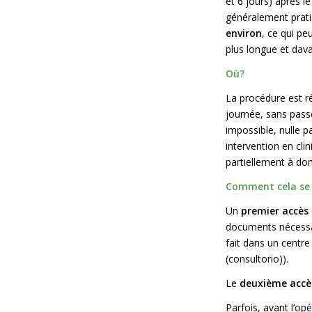
et 6 jours) après le
généralement prat
environ
, ce qui pe
plus longue et dav
Où?
La procédure est ré
journée, sans passer 
impossible, nulle pa
intervention en clin
partiellement à dom
Comment cela se 
Un
premier accès
documents nécessai
fait dans un centre 
(
consultorio
)).
Le
deuxième accè
Parfois, avant l’opé