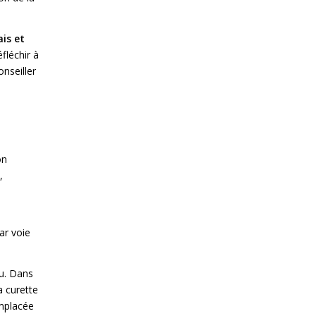
ais et
fléchir à
nseiller
on
,
par voie
u. Dans
a curette
emplacée