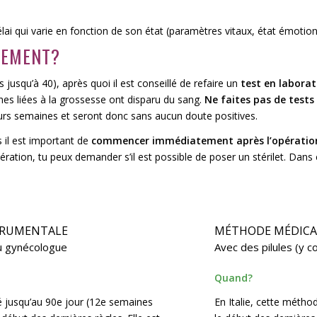
ai qui varie en fonction de son état (paramètres vitaux, état émotion
TEMENT?
jusqu’à 40), après quoi il est conseillé de refaire un
test en laborat
es liées à la grossesse ont disparu du sang.
Ne faites pas de tests
eurs semaines et seront donc sans aucun doute positives.
s il est important de
commencer immédiatement après l’opératio
pération, tu peux demander s’il est possible de poser un stérilet. Dans 
TRUMENTALE
MÉTHODE MÉDIC
u gynécologue
Avec des pilules (y 
Quand?
é jusqu’au
90
e
jour (12
e
semaines
En Italie, cette métho