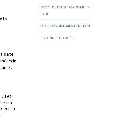
L’ACCOUCHEMENT ANONYME EN
ITALIE
e la
TYPES D’AVORTEMENT EN ITALIE
PERSONNE ÉTRANGÈRE
 la
date
e médecin
ours »,
: « Les
7 soient
5, 7 et 8.
s