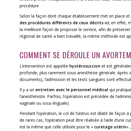
procédure
Selon la façon dont chaque établissement met en place et g
des procédures différents de ceux décrits ici
; en effet,
la meilleure façon de proposer le service, afin de préserve
régional de santé a bien travaillé, la même méthode est ap
COMMENT SE DÉROULE UN AVORTEM
L’intervention est appelée
hystérosuccion
et est générale
profonde, plus rarement sous anesthésie générale.
Après a
documents), l’admission et les tests sanguins sont effectués
Il y a un
entretien avec le personnel médical
qui pratique
l’anesthésiste. Parfois, l’opération est précédée de l’adminis
vaginale ou sous-linguale).
Pendant l’opération, le col de l’utérus est dilaté de façon 
de rares cas, l’opération peut être réalisée à l’aide d’une cu
est la même que celle utilisée pour le «
curetage utérin
« 