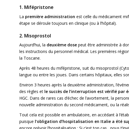
1. Mifépristone
La
première administration
est celle du médicament mif
étape se déroule toujours en clinique (ou à l’hôpital).
2. Misoprostol
Aujourd’hui, la
deuxième dose
peut être administrée à domi
les instructions du personnel médical. Les premières régio
la Toscane.
Après 48 heures du mifépristone, suit du misoprostol (Cyt
langue ou entre les joues. Dans certains hôpitaux, elles son
Environ 3 heures après la deuxième administration, l’évén
des règles et
le succès de l’interruption est vérifié par
HGC. Dans de rares cas d’échec de l’avortement, la personne 
nouvelle administration du second médicament, ou la réalisa
Tout cela est possible en ambulatoire, en accédant à l’ét
puisque
l’obligation d’hospitalisation en Italie a été s
encore prévoir l’hospitalisation ; Si c’est ton cas, nous t’in