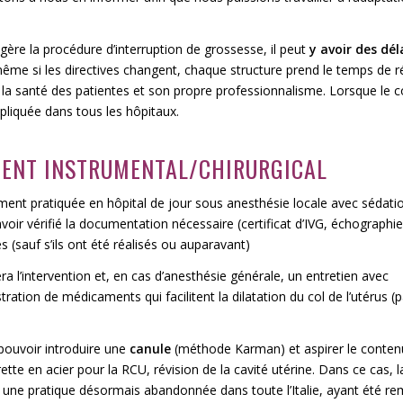
ère la procédure d’interruption de grossesse, il peut
y avoir des dél
 même si les directives changent, chaque structure prend le temps de ré
r la santé des patientes et son propre professionnalisme. Lorsque le co
pliquée dans tous les hôpitaux.
ENT INSTRUMENTAL/CHIRURGICAL
ment pratiquée en hôpital de jour sous anesthésie locale avec sédati
voir vérifié la documentation nécessaire (certificat d’IVG, échographie
 (sauf s’ils ont été réalisés ou auparavant)
ra l’intervention et, en cas d’anesthésie générale, un entretien avec
tration de médicaments qui facilitent la dilatation du col de l’utérus (
à pouvoir introduire une
canule
(méthode Karman) et aspirer le conten
rette en acier pour la RCU, révision de la cavité utérine. Dans ce cas, l
, une pratique désormais abandonnée dans toute l’Italie, ayant été r