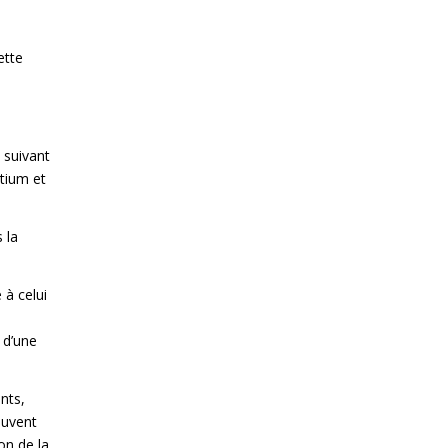
ette
 suivant
atium et
 la
 à celui
 d’une
nts,
euvent
on de la